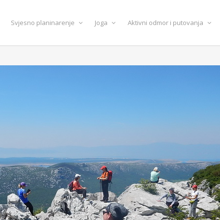
Svjesno planinarenje
Joga
Aktivni odmor i putovanja