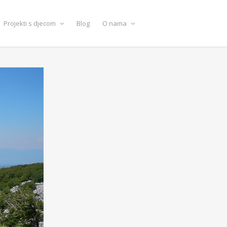
Projekti s djecom
Blog
O nama