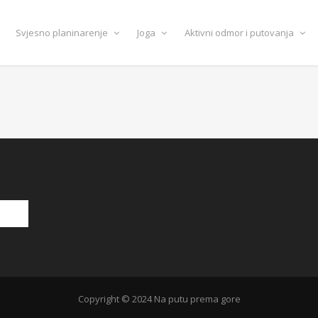
Svjesno planinarenje
Joga
Aktivni odmor i putovanja
Copyright © 2024 Na putu prema gore