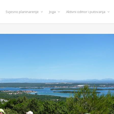
Svjesno planinarenje
Joga
Aktivni odmor i putovanja