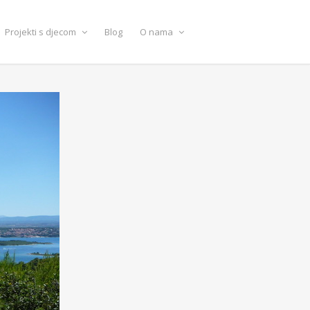
Projekti s djecom
Blog
O nama