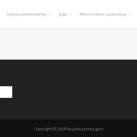
Svjesno planinarenje
Joga
Aktivni odmor i putovanja
Copyright © 2024 Na putu prema gore