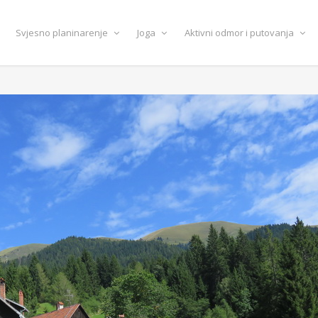
Svjesno planinarenje
Joga
Aktivni odmor i putovanja