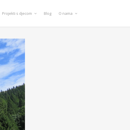
Projekti s djecom
Blog
O nama