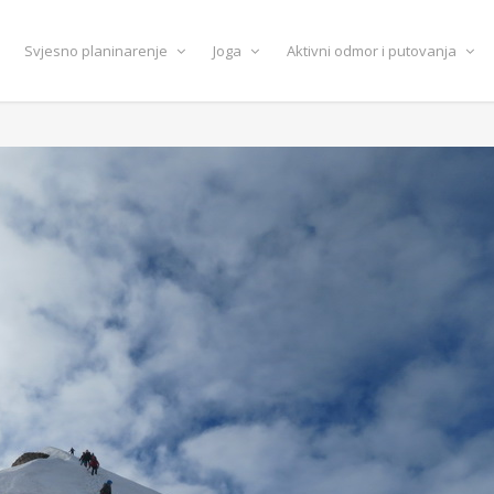
Svjesno planinarenje
Joga
Aktivni odmor i putovanja