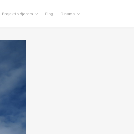
Projekti s djecom
Blog
O nama