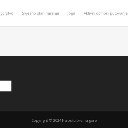
ogorstvo
Svjesno planinarenje
Joga
Aktivni odmor i putovanja
Copyright © 2024 Na putu prema gore