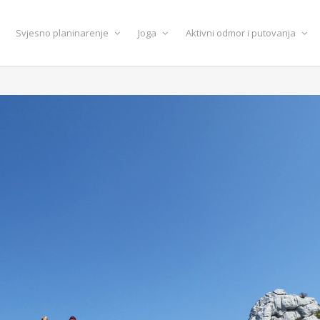
Svjesno planinarenje
Joga
Aktivni odmor i putovanja