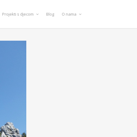
Projekti s djecom
Blog
O nama