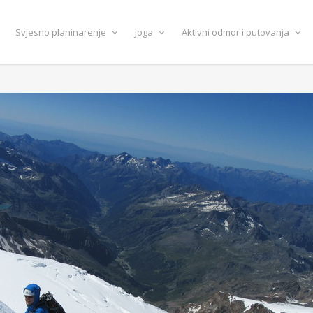
Svjesno planinarenje
Joga
Aktivni odmor i putovanja