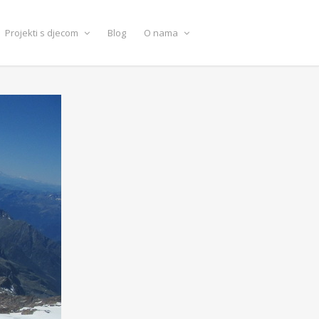
Projekti s djecom
Blog
O nama