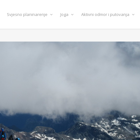
Svjesno planinarenje
Joga
Aktivni odmor i putovanja