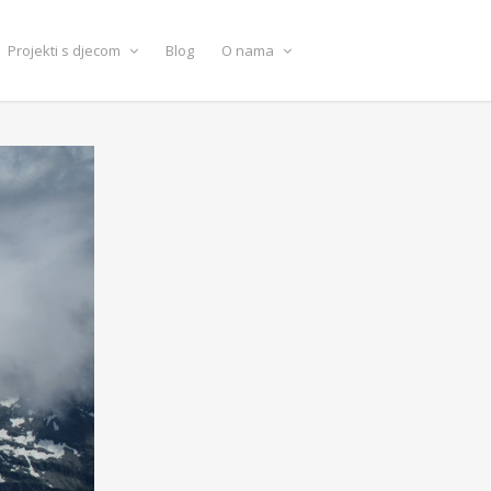
Projekti s djecom
Blog
O nama