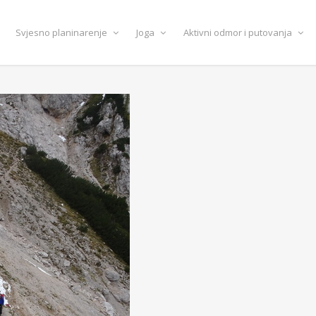
Svjesno planinarenje
Joga
Aktivni odmor i putovanja