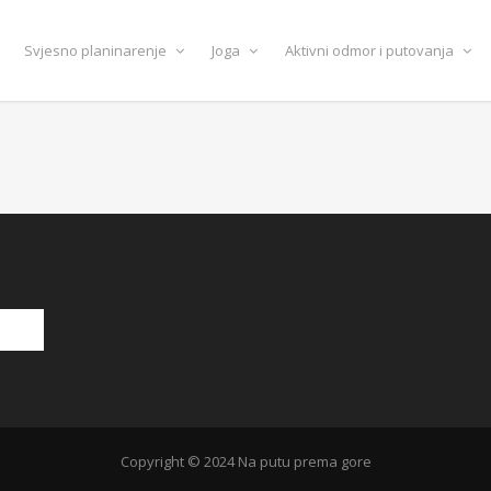
Svjesno planinarenje
Joga
Aktivni odmor i putovanja
Copyright © 2024 Na putu prema gore