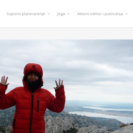
Svjesno planinarenje
Joga
Aktivni odmor i putovanja