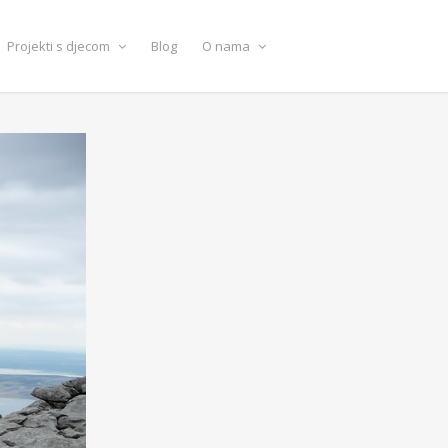
Projekti s djecom
Blog
O nama