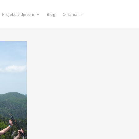
Projekti s djecom
Blog
O nama