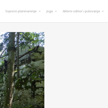
Svjesno planinarenje
Joga
Aktivni odmor i putovanja