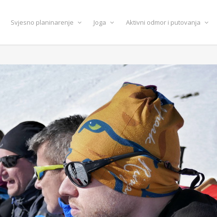
Svjesno planinarenje
Joga
Aktivni odmor i putovanja