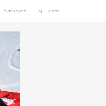
Projekti s djecom
Blog
O nama