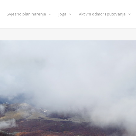
Svjesno planinarenje
Joga
Aktivni odmor i putovanja