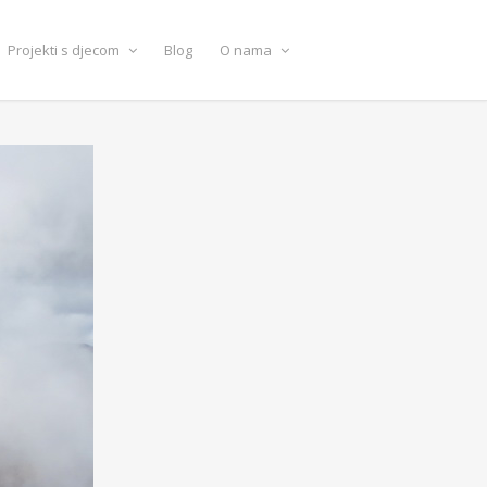
Projekti s djecom
Blog
O nama