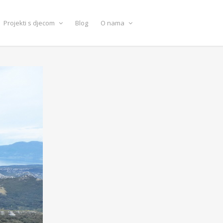
Projekti s djecom
Blog
O nama