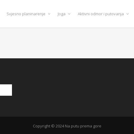
Svjesno planinarenje
Joga
Aktivni odmor i putovanja
Copyright © 2024 Na putu prema gore