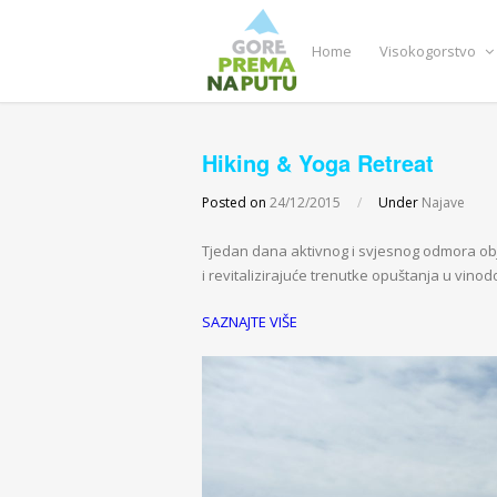
Home
Visokogorstvo
Hiking & Yoga Retreat
Posted on
24/12/2015
/
Under
Najave
Tjedan dana aktivnog i svjesnog odmora obje
i revitalizirajuće trenutke opuštanja u vino
SAZNAJTE VIŠE