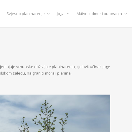
Svjesno planinarenje
Joga
Aktivni odmor i putovanja
dinjuje vrhunske doživljaje planinarenja, cjelovit učinak joge
dolskom zaleđu, na granici mora i planina.