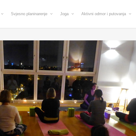
Svjesno planinarenje
Joga
Aktivni odmor i putovanja