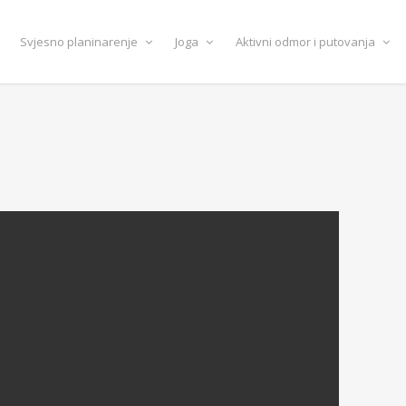
Svjesno planinarenje
Joga
Aktivni odmor i putovanja