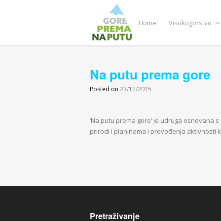
Home
Visokogorstvo
Na putu prema gore
Posted on
23/12/2015
‘Na putu prema gore’ je udruga osnovana s 
prirodi i planinama i provođenja aktivnosti
Pretraživanje