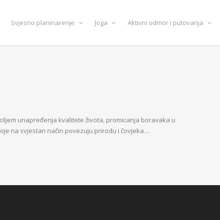
Svjesno planinarenje
Joga
Aktivni odmor i putovanja
ciljem unapređenja kvalitete života, promicanja boravaka u
 koje na svjestan način povezuju prirodu i čovjeka…